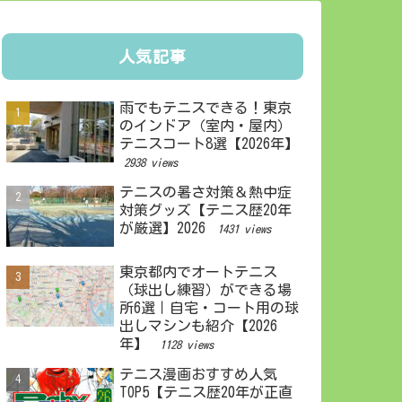
人気記事
雨でもテニスできる！東京
のインドア（室内・屋内）
テニスコート8選【2026年】
2938 views
テニスの暑さ対策＆熱中症
対策グッズ【テニス歴20年
が厳選】2026
1431 views
東京都内でオートテニス
（球出し練習）ができる場
所6選｜自宅・コート用の球
出しマシンも紹介【2026
年】
1128 views
テニス漫画おすすめ人気
TOP5【テニス歴20年が正直