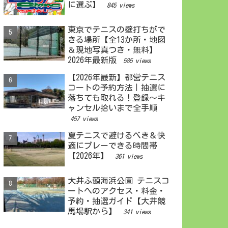
に選ぶ】
845 views
東京でテニスの壁打ちがで
きる場所【全13か所・地図
＆現地写真つき・無料】
2026年最新版
585 views
【2026年最新】都営テニス
コートの予約方法｜抽選に
落ちても取れる！登録〜キ
ャンセル拾いまで全手順
457 views
夏テニスで避けるべき＆快
適にプレーできる時間帯
【2026年】
361 views
大井ふ頭海浜公園 テニスコ
ートへのアクセス・料金・
予約・抽選ガイド【大井競
馬場駅から】
341 views