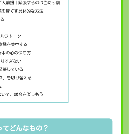
ず大前提｜緊張するのは当たり前
張をほぐす具体的な方法
作る
セルフトーク
意識を集中する
合中の心の保ち方
わりすぎない
緊張している
点」を切り替える
法
抜いて、試合を楽しもう
ってどんなもの？