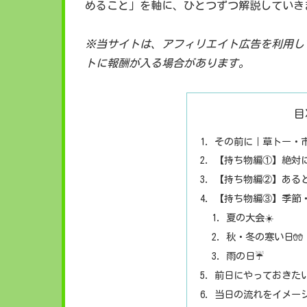
めること」を軸に、ひとつずつ解説していき
※当サイトは、アフィリエイト広告を利用し
トに報酬が入る場合があります。
目
その前に｜草トー・
【持ち物編①】絶対
【持ち物編②】ある
【持ち物編③】季節
夏の大会☀️
秋・冬の寒い日🧤
雨の日☔
前日にやっておきた
当日の流れをイメー