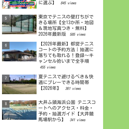
に選ぶ】
845 views
東京でテニスの壁打ちがで
きる場所【全13か所・地図
＆現地写真つき・無料】
2026年最新版
585 views
【2026年最新】都営テニス
コートの予約方法｜抽選に
落ちても取れる！登録〜キ
ャンセル拾いまで全手順
455 views
夏テニスで避けるべき＆快
適にプレーできる時間帯
【2026年】
361 views
大井ふ頭海浜公園 テニスコ
ートへのアクセス・料金・
予約・抽選ガイド【大井競
馬場駅から】
341 views