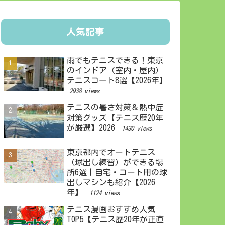
人気記事
雨でもテニスできる！東京
のインドア（室内・屋内）
テニスコート8選【2026年】
2938 views
テニスの暑さ対策＆熱中症
対策グッズ【テニス歴20年
が厳選】2026
1430 views
東京都内でオートテニス
（球出し練習）ができる場
所6選｜自宅・コート用の球
出しマシンも紹介【2026
年】
1124 views
テニス漫画おすすめ人気
TOP5【テニス歴20年が正直