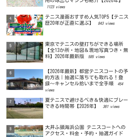
用の球出しマシンも紹介【2026年】
1123 views
テニス漫画おすすめ人気TOP5【テニス
歴20年が正直に選ぶ】
843 views
東京でテニスの壁打ちができる場所
【全13か所・地図＆現地写真つき・無
料】2026年最新版
585 views
【2026年最新】都営テニスコートの予
約方法｜抽選に落ちても取れる！登
録〜キャンセル拾いまで全手順
454
views
夏テニスで避けるべき＆快適にプレー
できる時間帯【2026年】
361 views
大井ふ頭海浜公園 テニスコートへの
アクセス・料金・予約・抽選ガイド