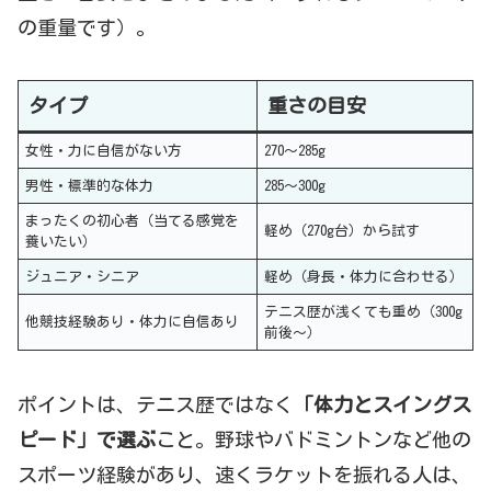
の重量です）。
タイプ
重さの目安
女性・力に自信がない方
270〜285g
男性・標準的な体力
285〜300g
まったくの初心者（当てる感覚を
軽め（270g台）から試す
養いたい）
ジュニア・シニア
軽め（身長・体力に合わせる）
テニス歴が浅くても重め（300g
他競技経験あり・体力に自信あり
前後〜）
ポイントは、テニス歴ではなく
「体力とスイングス
ピード」で選ぶ
こと。野球やバドミントンなど他の
スポーツ経験があり、速くラケットを振れる人は、