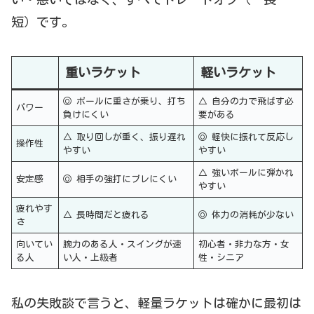
短）です。
重いラケット
軽いラケット
◎ ボールに重さが乗り、打ち
△ 自分の力で飛ばす必
パワー
負けにくい
要がある
△ 取り回しが重く、振り遅れ
◎ 軽快に振れて反応し
操作性
やすい
やすい
△ 強いボールに弾かれ
安定感
◎ 相手の強打にブレにくい
やすい
疲れやす
△ 長時間だと疲れる
◎ 体力の消耗が少ない
さ
向いてい
腕力のある人・スイングが速
初心者・非力な方・女
る人
い人・上級者
性・シニア
私の失敗談で言うと、軽量ラケットは確かに最初は