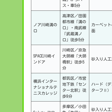
ス・車5分
高津区／田園
都市線「溝の
ノア川崎溝の
カーペット
口」・南武線
口
面
「武蔵溝ノ
口」徒歩5分
川崎区／京急
SPACE川崎イ
大師線「大師
砂入り人工
ンドア
橋駅」徒歩5
分
都筑区／市営
横浜インター
地下鉄「セン
ハード（デ
ナショナルテ
ター北駅」徒
ターフⅡ）
ニスカレッジ
歩9分
多摩区／小田
砂入り人工