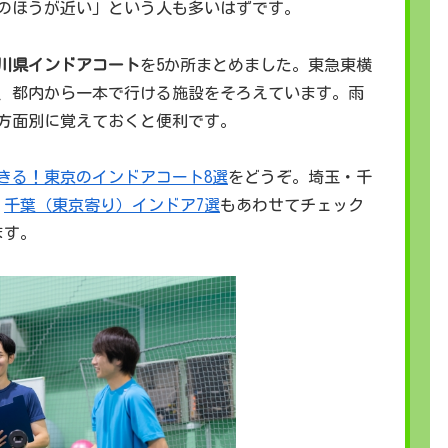
のほうが近い」という人も多いはずです。
川県インドアコート
を5か所まとめました。東急東横
、都内から一本で行ける施設をそろえています。雨
方面別に覚えておくと便利です。
きる！東京のインドアコート8選
をどうぞ。埼玉・千
・
千葉（東京寄り）インドア7選
もあわせてチェック
ます。