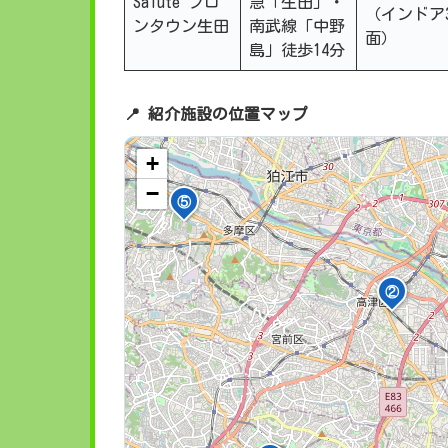
Salute フロ
急「生田」・
（インドア
ンタウン生田
南武線「中野
面）
島」徒歩14分
📍 紹介施設の位置マップ
+
−
⑤
②