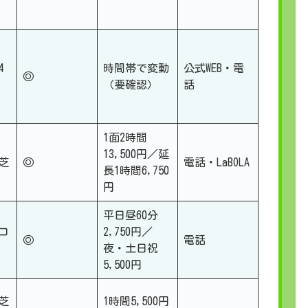
4
時間帯で変動
公式WEB・電
◎
（要確認）
話
1面2時間
13,500円／延
芝
◎
電話・LaBOLA
長1時間6,750
円
平日昼60分
コ
2,750円／
◎
電話
夜・土日祝
5,500円
芝
1時間5,500円