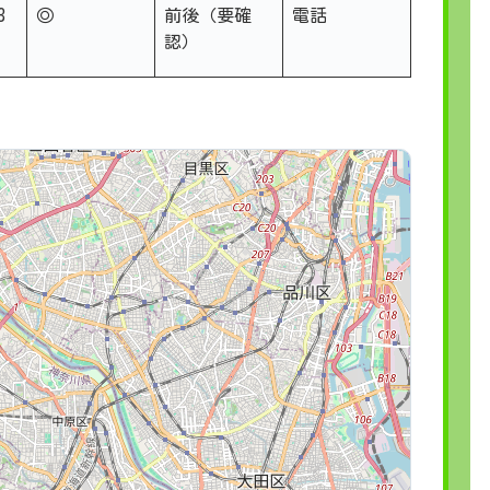
3
◎
前後（要確
電話
認）