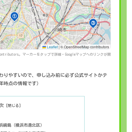
①
③
Leaflet
|
© OpenStreetMap contributors
contributors。マーカーをタップで詳細・Googleマップへのリンクが開
わりやすいので、申し込み前に必ず公式サイトかテ
6年時点の情報です）
次
浜綱島（横浜市港北区）