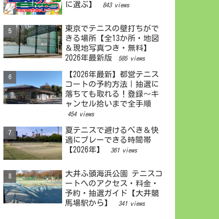
に選ぶ】
843 views
東京でテニスの壁打ちがで
きる場所【全13か所・地図
＆現地写真つき・無料】
2026年最新版
585 views
【2026年最新】都営テニス
コートの予約方法｜抽選に
落ちても取れる！登録〜キ
ャンセル拾いまで全手順
454 views
夏テニスで避けるべき＆快
適にプレーできる時間帯
【2026年】
361 views
大井ふ頭海浜公園 テニスコ
ートへのアクセス・料金・
予約・抽選ガイド【大井競
馬場駅から】
341 views