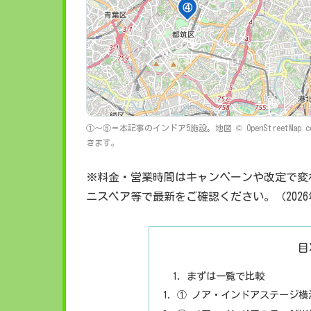
④
①〜⑤＝本記事のインドア5施設。地図 © OpenStreetMap 
きます。
※料金・営業時間はキャンペーンや改定で変
ニスベア等で最新をご確認ください。（202
目
まずは一覧で比較
① ノア・インドアステージ横