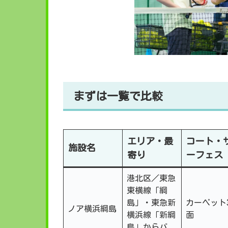
まずは一覧で比較
エリア・最
コート・
施設名
寄り
ーフェス
港北区／東急
東横線「綱
島」・東急新
カーペット
ノア横浜綱島
横浜線「新綱
面
島」からバ