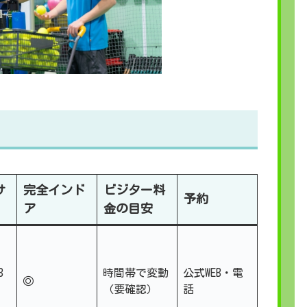
サ
完全インド
ビジター料
予約
ア
金の目安
3
時間帯で変動
公式WEB・電
◎
（要確認）
話