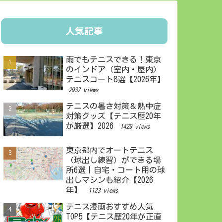
人気記事
雨でもテニスできる！東京
のインドア（室内・屋内）
テニスコート8選【2026年】
2937 views
テニスの暑さ対策＆熱中症
対策グッズ【テニス歴20年
が厳選】2026
1429 views
東京都内でオートテニス
（球出し練習）ができる場
所6選｜自宅・コート用の球
出しマシンも紹介【2026
年】
1123 views
テニス漫画おすすめ人気
TOP5【テニス歴20年が正直