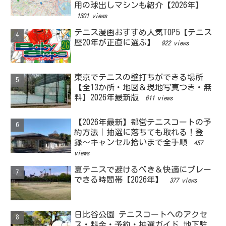
用の球出しマシンも紹介【2026年】
1301 views
テニス漫画おすすめ人気TOP5【テニス
歴20年が正直に選ぶ】
922 views
東京でテニスの壁打ちができる場所
【全13か所・地図＆現地写真つき・無
料】2026年最新版
611 views
【2026年最新】都営テニスコートの予
約方法｜抽選に落ちても取れる！登
録〜キャンセル拾いまで全手順
457
views
夏テニスで避けるべき＆快適にプレー
できる時間帯【2026年】
377 views
日比谷公園 テニスコートへのアクセ
ス・料金・予約・抽選ガイド 地下駐